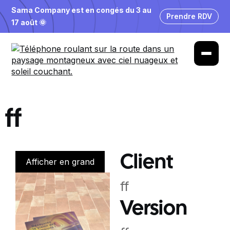
Sama Company est en congés du 3 au
Prendre RDV
17 août 🌞
ff
Client
Afficher en grand
ff
Version