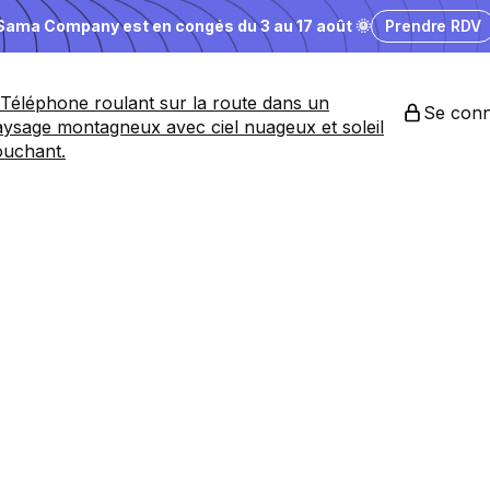
Sama Company est en congés du 3 au 17 août 🌞
Prendre RDV
Se conn
O
AEO
vous rendent ir
 sites
et
des ide
i
vous font brille