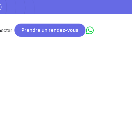
Prendre un rendez-vous
ecter
résistibles
ntités
.
r