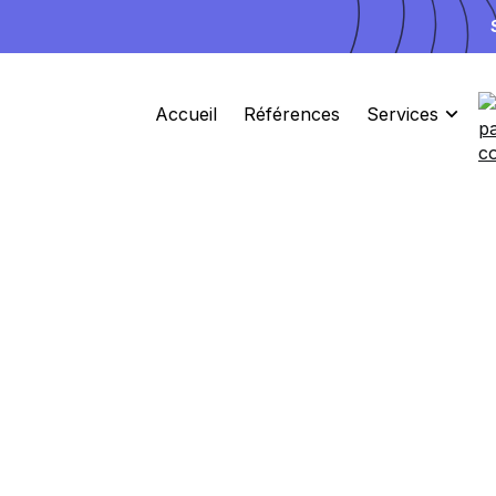
Accueil
Références
Services
3 Places disponibles pour Septembre
Experts Webflow
Branding
SE
On crée
des
visuelles
qu