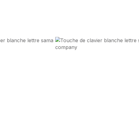
sons
Design d'Impact
et
Perf