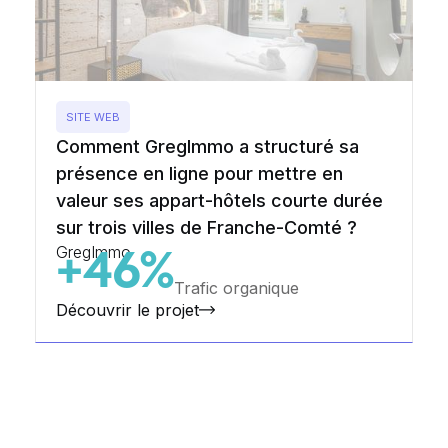
SITE WEB
Comment GregImmo a structuré sa
présence en ligne pour mettre en
valeur ses appart-hôtels courte durée
sur trois villes de Franche-Comté ?
GregImmo
+46%
Trafic organique
Découvrir le projet