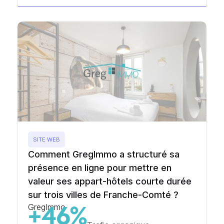
SITE WEB
Comment GregImmo a structuré sa
présence en ligne pour mettre en
valeur ses appart-hôtels courte durée
sur trois villes de Franche-Comté ?
GregImmo
+46%