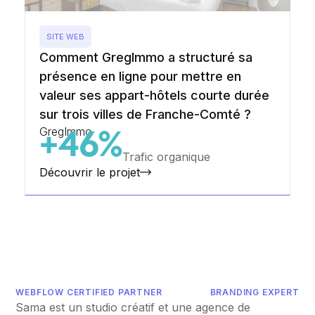
SITE WEB
Comment GregImmo a structuré sa
présence en ligne pour mettre en
valeur ses appart-hôtels courte durée
sur trois villes de Franche-Comté ?
GregImmo
+46%
Trafic organique
Découvrir le projet
WEBFLOW CERTIFIED PARTNER
BRANDING EXPERT
Sama est un studio créatif et une agence de