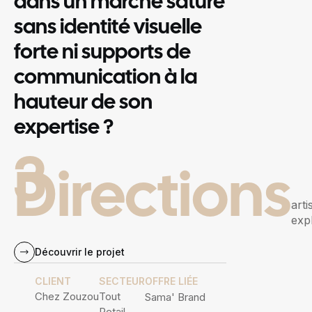
dans un marché saturé
sans identité visuelle
forte ni supports de
communication à la
hauteur de son
expertise ?
3
Directions
arti
exp
Découvrir le projet
CLIENT
SECTEUR
OFFRE LIÉE
Chez Zouzou
Tout
Sama' Brand
Retail