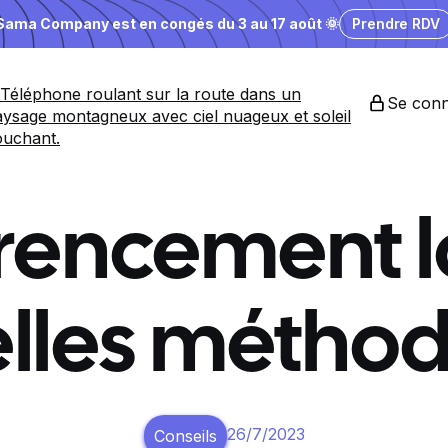
Sama Company est en congés du 3 au 17 août 🌞
Prendre RDV
Se conn
rencement lo
lles méthod
26/7/2023
Conseils