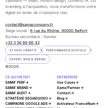
captivent — vidéo, motion design, contenu IA. Du
branding à l'acquisition, nous transformons votre
digital en levier de croissance réel.
contact@samacompany.fr
Siège social :
6 rue du Rhône, 90000 Belfort
Bureau secondaire : Nantes
+33 3 56 89 66 43
STUDIO CRÉATIF
PERFORMANCE DIGITALE
EXPERT WEB & BRAND
©
2026
CE QU'ON FAIT
ENTREPRISE
SAMA' PERF
Use Cases
SAMA' BRAND
Sama'Partner
SAMA' AUDIT
Contact
STRATÉGIE SEO/AEO/GEO
Blog
CAMPAGNE GOOGLE ADS
Activateur FranceNum