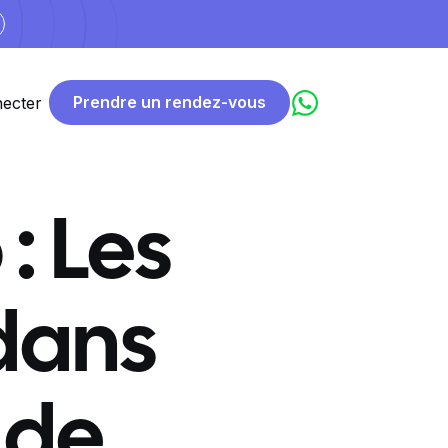
Prendre un rendez-vous
ecter
: Les
 dans
 de