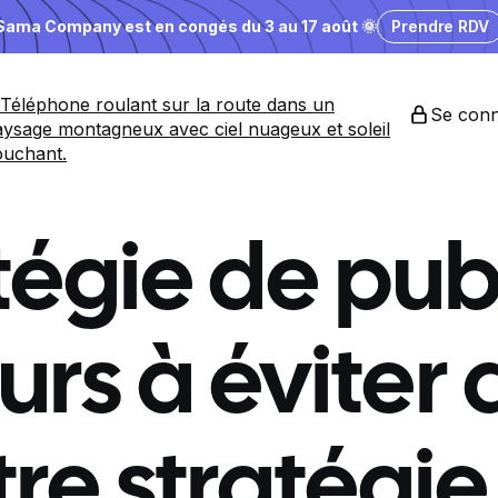
Sama Company est en congés du 3 au 17 août 🌞
Prendre RDV
Se conn
tégie de pub 
urs à éviter
tre stratégie