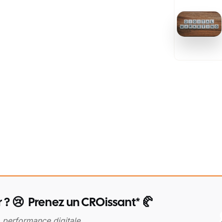
r ? 😢 Prenez un CROissant* 🥐
, performance digitale…