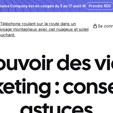
Sama Company est en congés du 3 au 17 août 🌞
Prendre RDV
Se conn
ouvoir des v
ting : conse
astuces