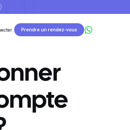
Prendre un rendez-vous
ecter
onner
 compte
?