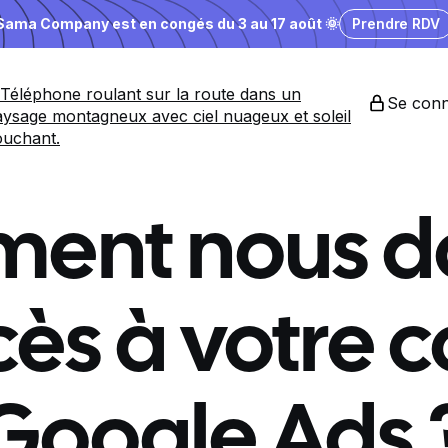
Sama Company est en congés du 3 au 17 août 🌞
Prendre RDV
Se conn
ent nous d
cès à votre
Google Ads 