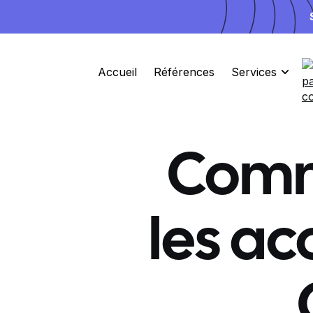
Accueil
Références
Services
Comm
les ac