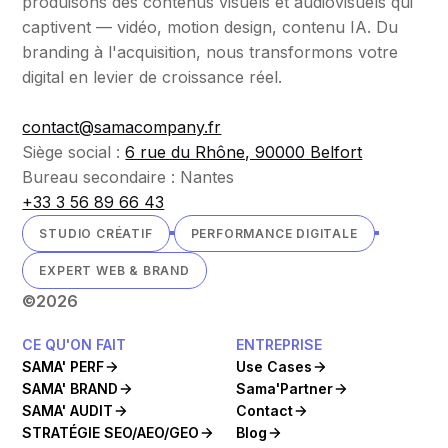
produisons des contenus visuels et audiovisuels qui
captivent — vidéo, motion design, contenu IA. Du
branding à l'acquisition, nous transformons votre
digital en levier de croissance réel.
contact@samacompany.fr
Siège social :
6 rue du Rhône, 90000 Belfort
Bureau secondaire : Nantes
+33 3 56 89 66 43
STUDIO CRÉATIF
PERFORMANCE DIGITALE
EXPERT WEB & BRAND
©
2026
CE QU'ON FAIT
ENTREPRISE
SAMA' PERF
Use Cases
SAMA' BRAND
Sama'Partner
SAMA' AUDIT
Contact
STRATÉGIE SEO/AEO/GEO
Blog