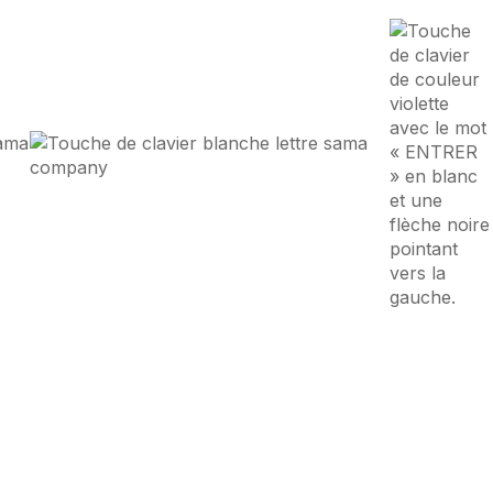
ce Digitale
à
Wohlen