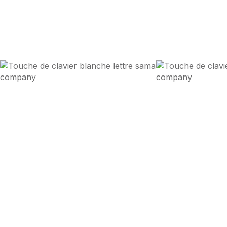
Conversion.
Générez la
‍
‍(Appuyer sur s)
Nous synchronisons
D