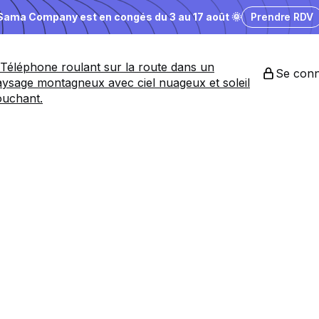
Sama Company est en congés du 3 au 17 août 🌞
Prendre RDV
Se conn
es
entreprises
a
nding désirabl