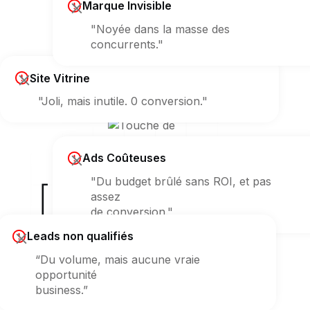
Marque Invisible
"Noyée dans la masse des
concurrents."
Site Vitrine
"Joli, mais inutile. 0 conversion."
Ads Coûteuses
"Du budget brûlé sans ROI, et pas
[ Erreur 404 ]
assez
de conversion."
sur votre croissance ?
Leads non qualifiés
“Du volume, mais aucune vraie
opportunité
business.”