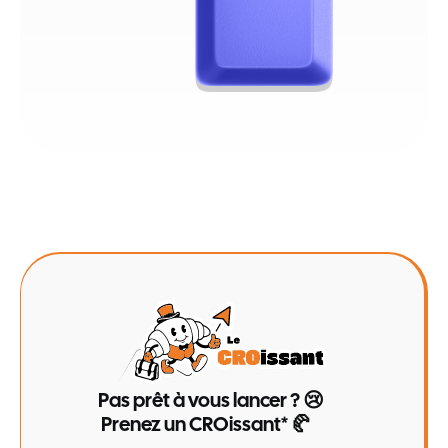
Pas prêt à vous lancer ? 😢
Prenez un CROissant* 🥐