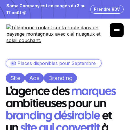
Sama Company est en congés du 3 au
Prendre RDV
17 août 🌞
3 Places disponibles pour Septembre
Site
Ads
Branding
L'agence des
marques
ambitieuses pour un
branding désirable
et
un
site qui convertit
à