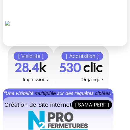
[ Visibilité ]
[ Acquisition ]
48
.
8
k
896
clic
Impressions
Organique
"Une visibilité
multipliée
sur des requêtes
ciblées
."
Création de Site internet
[ SAMA PERF ]