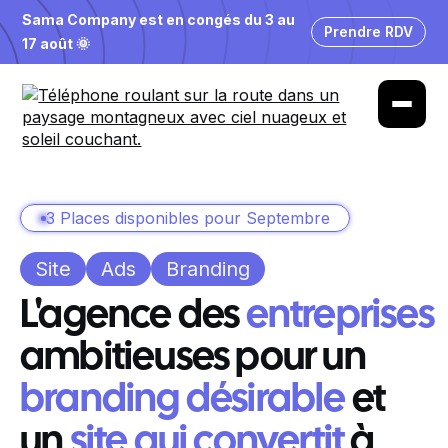
Sama Company est en congés du 3 au
Prendre RDV
17 août 🌞
3 Places disponibles pour Septembre
Site
Ads
Branding
L'agence des
entreprises
ambitieuses pour un
branding désirable
et
un
site qui convertit
à