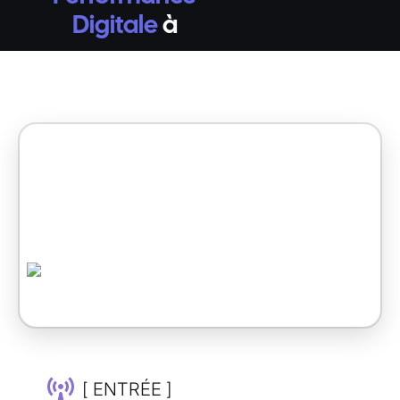
Digitale
à
[ ENTRÉE ]