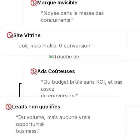
Marque Invisible
"Noyée dans la masse des
concurrents."
Site Vitrine
"Joli, mais inutile. 0 conversion."
Ads Coûteuses
"Du budget brûlé sans ROI, et pas
[ Erreur 404 ]
assez
de conversion."
sur votre croissance ?
Leads non qualifiés
“Du volume, mais aucune vraie
opportunité
business.”