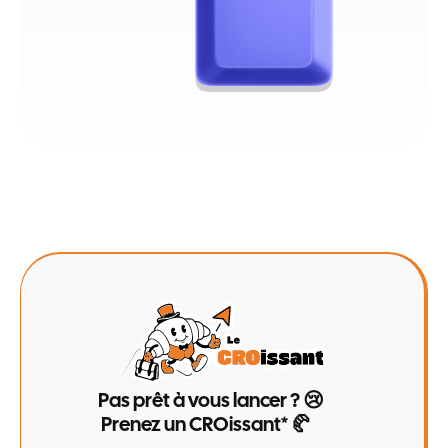
Pas prêt à vous lancer ? 😢
Prenez un CROissant* 🥐