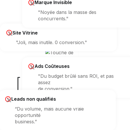
Marque Invisible
"Noyée dans la masse des
concurrents."
Site Vitrine
"Joli, mais inutile. 0 conversion."
Ads Coûteuses
"Du budget brûlé sans ROI, et pas
[ Erreur 404 ]
assez
de conversion."
sur votre croissance ?
Leads non qualifiés
“Du volume, mais aucune vraie
opportunité
business.”