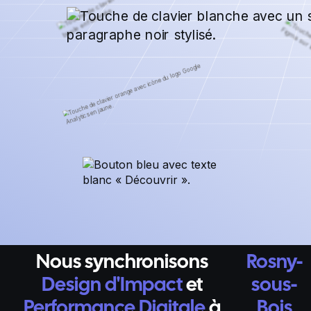
Nous synchronisons
Rosny-
Design d'Impact
et
sous-
Performance Digitale
à
Bois