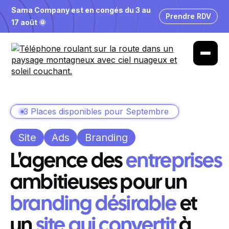
Sama Company est en congés du 3 au
Prendre RDV
17 août 🌞
3 Places disponibles pour Septembre
Site
Ads
Branding
L'agence des
marques
ambitieuses pour un
branding désirable
et
un
site qui convertit
à