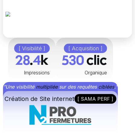
[ Visibilité ]
[ Acquisition ]
48
.
8
k
896
clic
Impressions
Organique
"Une visibilité
multipliée
sur des requêtes
ciblées
."
Création de Site internet
[ SAMA PERF ]