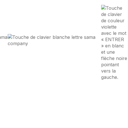
nce Digitale
à
Reims