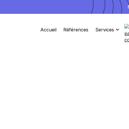
Accueil
Références
Services
3 Places disponibles pour Septembre
Site
Ads
Branding
L'agence d
pour un
bra