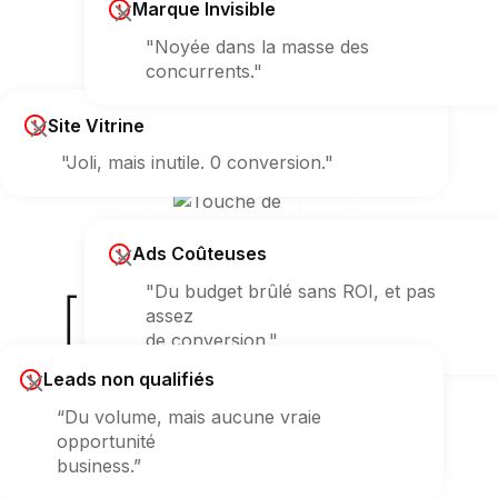
Marque Invisible
"Noyée dans la masse des
concurrents."
Site Vitrine
"Joli, mais inutile. 0 conversion."
Ads Coûteuses
"Du budget brûlé sans ROI, et pas
[ Erreur 404 ]
assez
de conversion."
sur votre croissance ?
Leads non qualifiés
“Du volume, mais aucune vraie
opportunité
business.”