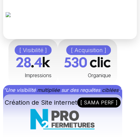
[ Visibilité ]
[ Acquisition ]
48
.
8
k
896
clic
Impressions
Organique
"Une visibilité
multipliée
sur des requêtes
ciblées
."
Création de Site internet
[ SAMA PERF ]