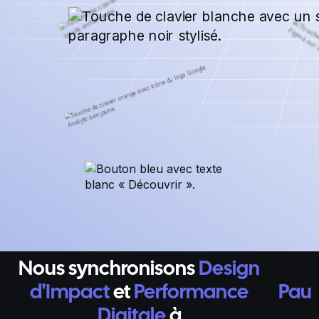
Nous synchronisons
Design
d'Impact
et
Performance
Pau
Digitale
à