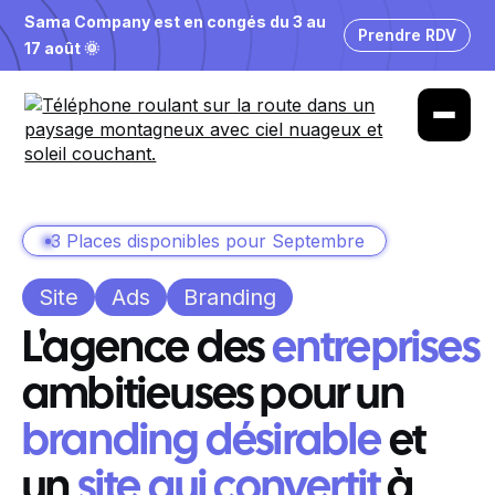
Sama Company est en congés du 3 au
Prendre RDV
17 août 🌞
3 Places disponibles pour Septembre
Site
Ads
Branding
L'agence des
entreprises
ambitieuses pour un
branding désirable
et
un
site qui convertit
à