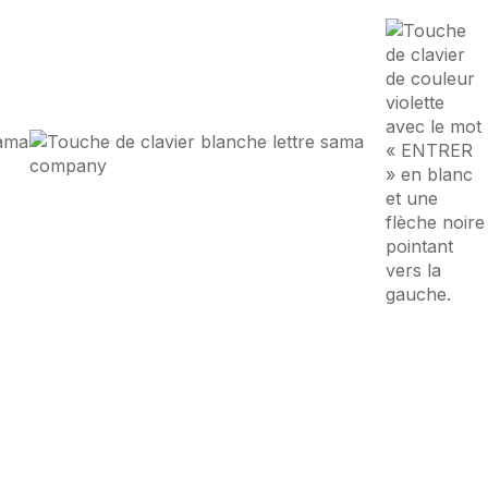
nce Digitale
à
Onex