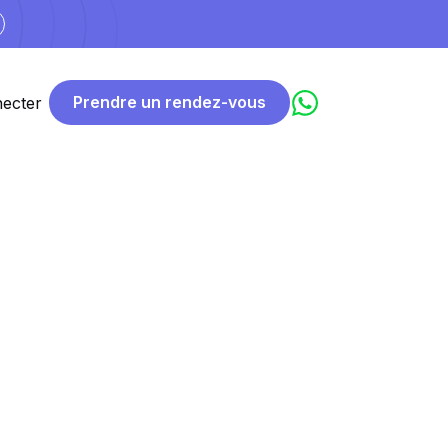
Prendre un rendez-vous
ecter
mbitieuses
e
et un
site