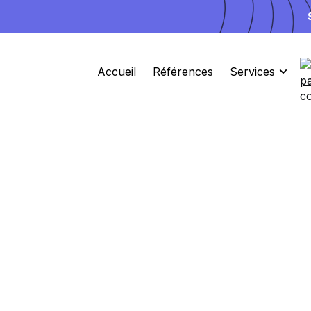
Accueil
Références
Services
3 Places disponibles pour Septembre
Site
Ads
Branding
L'agence d
pour un
bra