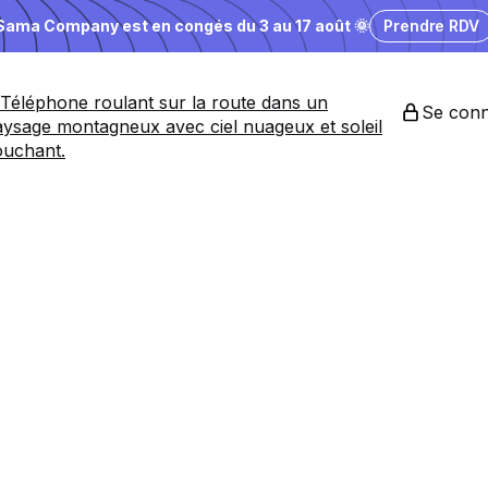
Sama Company est en congés du 3 au 17 août 🌞
Prendre RDV
Se conn
es
entreprises
a
nding désirabl