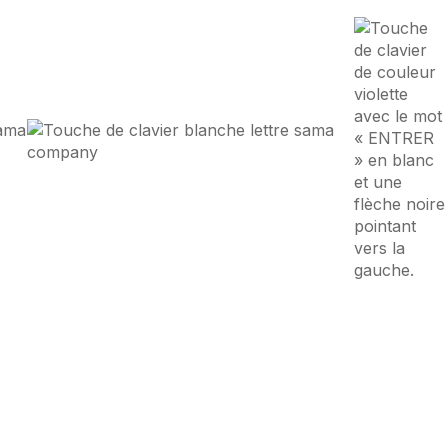
nce Digitale
à
Niort