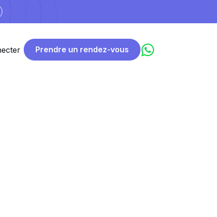
Prendre un rendez-vous
ecter
mbitieuses
e
et un
site