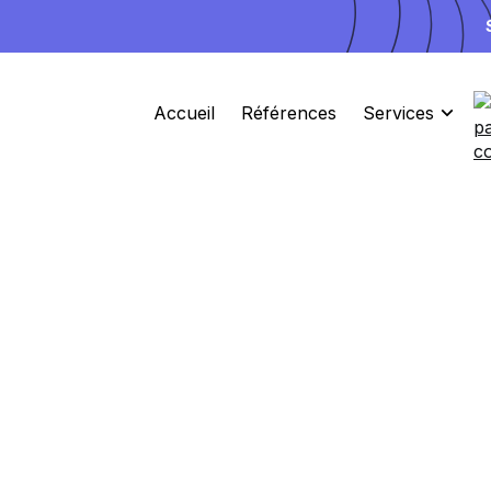
Accueil
Références
Services
3 Places disponibles pour Septembre
Site
Ads
Branding
L'agence d
pour un
bra