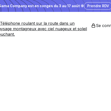
Sama Company est en congés du 3 au 17 août 🌞
Prendre RDV
Se conn
es
entreprises
a
nding désirabl