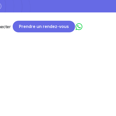
Prendre un rendez-vous
ecter
mbitieuses
e
et un
site