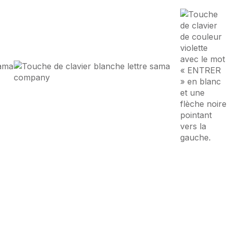
ance Digitale
à
Lille