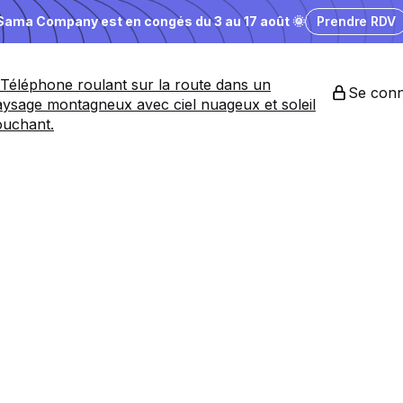
Sama Company est en congés du 3 au 17 août 🌞
Prendre RDV
Se conn
es
entreprises
a
nding désirabl