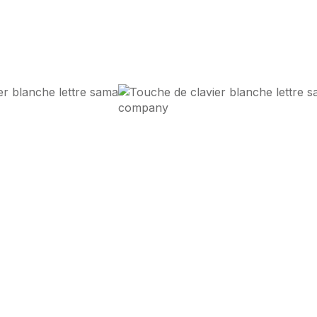
s
Design d'Impact
et
Perform