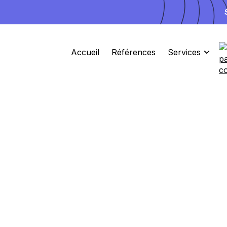
Accueil
Références
Services
3 Places disponibles pour Septembre
Site
Ads
Branding
L'agence d
pour un
bra