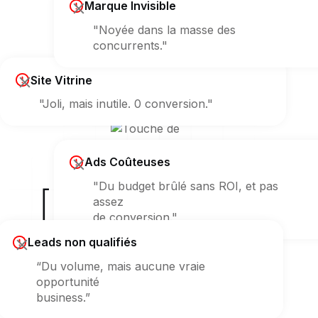
Marque Invisible
"Noyée dans la masse des
concurrents."
Site Vitrine
"Joli, mais inutile. 0 conversion."
Ads Coûteuses
"Du budget brûlé sans ROI, et pas
[ Erreur 404 ]
assez
de conversion."
sur votre croissance ?
Leads non qualifiés
“Du volume, mais aucune vraie
opportunité
business.”