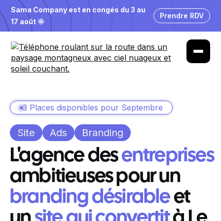
Sama Company est en congés du 3 au
Prendre RDV
17 août 🌞
3 Places disponibles pour Septembre
Site
Ads
Branding
L'agence des
entreprises
ambitieuses pour un
branding désirable
et
un
site qui convertit
à Le