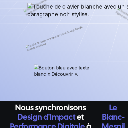
Nous synchronisons
Le
Design d'Impact
et
Blanc-
Performance Digitale
à
Mesnil