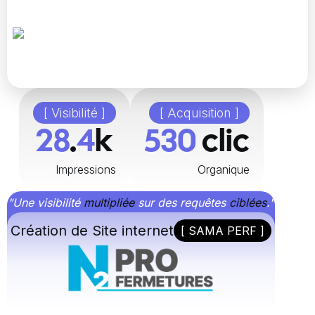
[ Visibilité ]
[ Acquisition ]
48
.
8
k
896
clic
Impressions
Organique
"Une visibilité
multipliée
sur des requêtes
ciblées
."
Création de Site internet
[ SAMA PERF ]