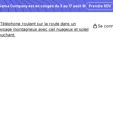
Sama Company est en congés du 3 au 17 août 🌞
Prendre RDV
Se conn
es
start-ups
amb
nding désirabl