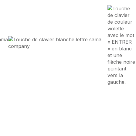
ce Digitale
à
Gossau