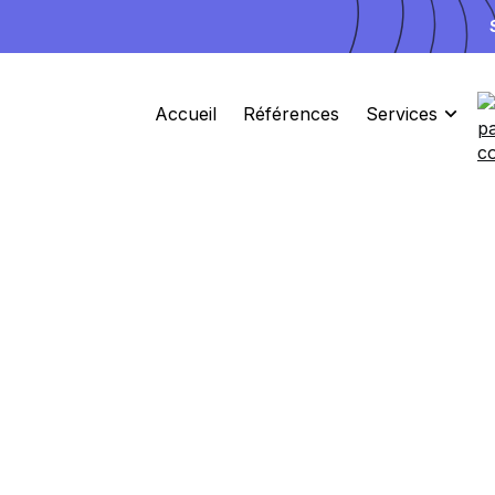
Accueil
Références
Services
3 Places disponibles pour Septembre
Site
Ads
Branding
L'agence d
pour un
bra