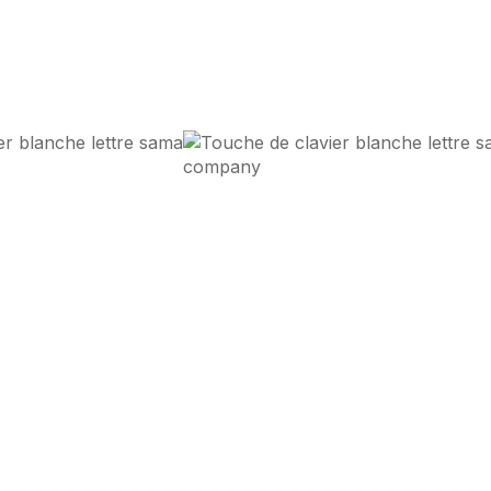
esign d'Impact
et
Performan