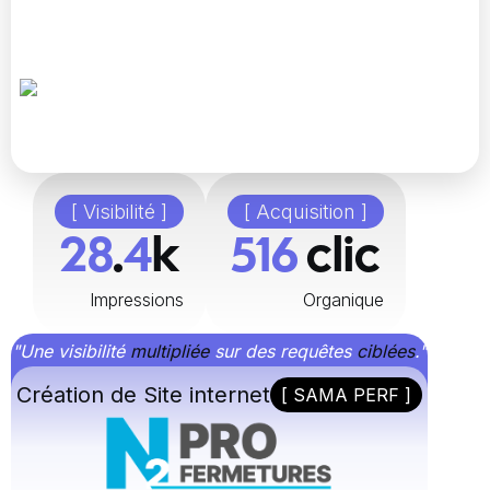
[ Visibilité ]
[ Acquisition ]
48
.
8
k
896
clic
Impressions
Organique
"Une visibilité
multipliée
sur des requêtes
ciblées
."
Création de Site internet
[ SAMA PERF ]