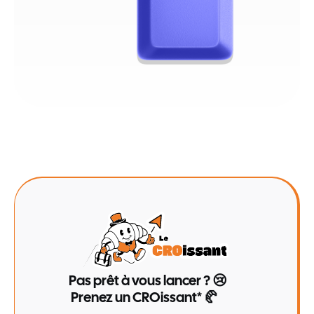
Pas prêt à vous lancer ? 😢
Prenez un CROissant* 🥐