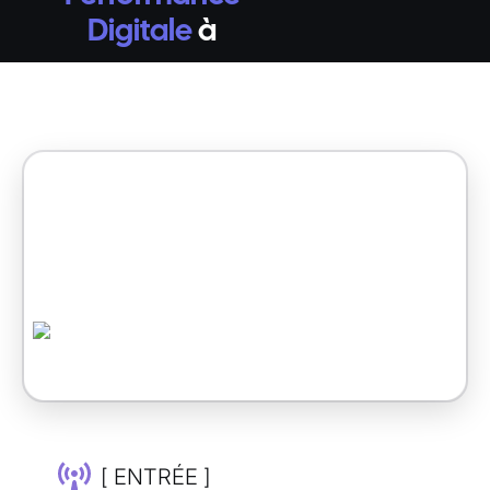
Digitale
à
[ ENTRÉE ]