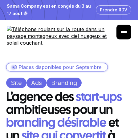
Sama Company est en congés du 3 au
Prendre RDV
17 août 🌞
3 Places disponibles pour Septembre
Site
Ads
Branding
L'agence des
start-ups
ambitieuses pour un
branding désirable
et
un
site qui convertit
à