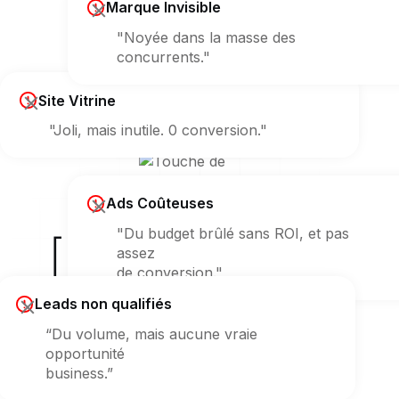
Marque Invisible
"Noyée dans la masse des
concurrents."
Site Vitrine
"Joli, mais inutile. 0 conversion."
Ads Coûteuses
"Du budget brûlé sans ROI, et pas
[ Erreur 404 ]
assez
de conversion."
sur votre croissance ?
Leads non qualifiés
“Du volume, mais aucune vraie
opportunité
business.”