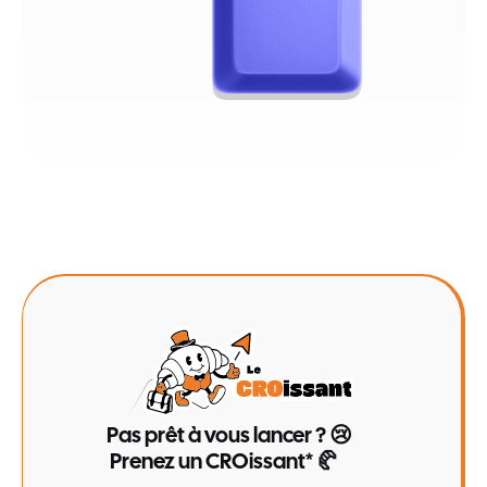
Pas prêt à vous lancer ? 😢
Prenez un CROissant* 🥐