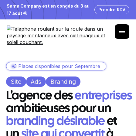
Sama Company est en congés du 3 au
Prendre RDV
17 août 🌞
3 Places disponibles pour Septembre
Site
Ads
Branding
L'agence des
entreprises
ambitieuses pour un
branding désirable
et
un
site qui convertit
à