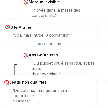
Marque Invisible
"Noyée dans la masse des
concurrents."
Site Vitrine
"Joli, mais inutile. 0 conversion."
Ads Coûteuses
"Du budget brûlé sans ROI, et pas
[ Erreur 404 ]
assez
de conversion."
sur votre croissance ?
Leads non qualifiés
“Du volume, mais aucune vraie
opportunité
business.”