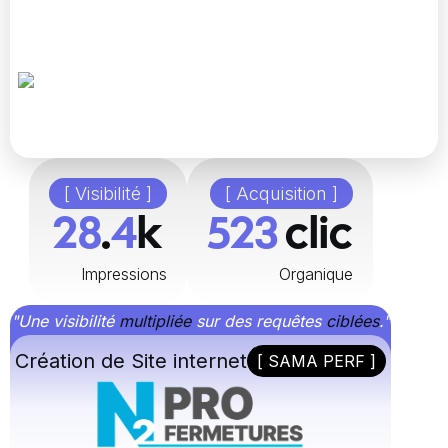
[ Visibilité ]
[ Acquisition ]
48
.
8
k
896
clic
Impressions
Organique
"Une visibilité
multipliée
sur des requêtes
ciblées
."
Création de Site internet
[ SAMA PERF ]