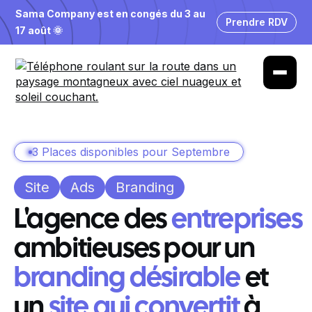
Sama Company est en congés du 3 au
Prendre RDV
17 août 🌞
3 Places disponibles pour Septembre
Site
Ads
Branding
L'agence des
entreprises
ambitieuses pour un
branding désirable
et
un
site qui convertit
à