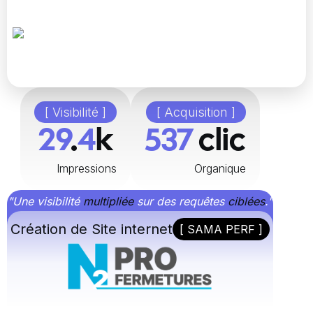
[ Visibilité ]
[ Acquisition ]
48
.
8
k
896
clic
Impressions
Organique
"Une visibilité
multipliée
sur des requêtes
ciblées
."
Création de Site internet
[ SAMA PERF ]