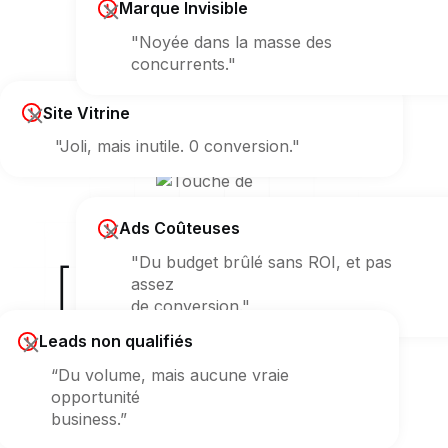
Marque Invisible
"Noyée dans la masse des
concurrents."
Site Vitrine
"Joli, mais inutile. 0 conversion."
Ads Coûteuses
"Du budget brûlé sans ROI, et pas
[ Erreur 404 ]
assez
de conversion."
sur votre croissance ?
Leads non qualifiés
“Du volume, mais aucune vraie
opportunité
business.”